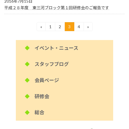
2016年7月15日
平成２８年度 東三河ブロック第１回研修会のご報告です
投
«
1
2
3
4
»
固
固
固
固
定
定
定
定
稿
ペ
ペ
ペ
ペ
ー
ー
ー
ー
の
◆
イベント・ニュース
ジ
ジ
ジ
ジ
ペ
◆
スタッフブログ
ー
ジ
◆
会員ページ
送
り
◆
研修会
◆
総合