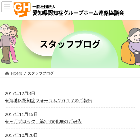
コ
ナ
ン
ビ
テ
ゲ
ン
ー
ツ
シ
へ
ョ
ス
ン
スタッフブログ
キ
に
ッ
移
プ
動
HOME
スタッフブログ
2017年12月3日
東海地区認知症フォーラム２０１７のご報告
2017年11月15日
東三河ブロック 第2回文化展のご報告
2017年10月20日