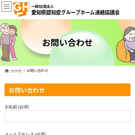
コ
ナ
ン
ビ
テ
ゲ
ン
ー
ツ
シ
へ
ョ
ス
ン
お問い合わせ
キ
に
ッ
移
プ
動
HOME
お問い合わせ
お問い合わせ
お名前 (必須）
メールアドレス (必須）