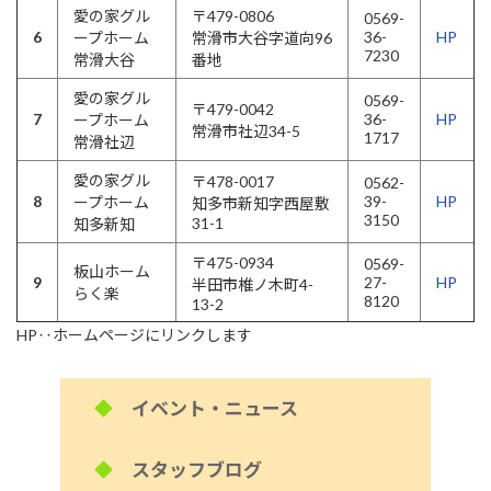
愛の家グル
〒479-0806
0569-
6
36-
HP
ープホーム
常滑市大谷字道向96
7230
常滑大谷
番地
愛の家グル
0569-
〒479-0042
7
36-
HP
ープホーム
常滑市社辺34-5
1717
常滑社辺
愛の家グル
〒478-0017
0562-
8
39-
HP
ープホーム
知多市新知字西屋敷
3150
31-1
知多新知
〒475-0934
0569-
板山ホーム
9
27-
HP
半田市椎ノ木町4-
らく楽
8120
13-2
HP‥ホームページにリンクします
◆
イベント・ニュース
◆
スタッフブログ