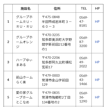
TEL
HP
施設名
住所
グループホ
〒475-0848
0569-
1
47-
HP
ームＲＵ・
半田市成岩本町３－
8181
ＲＵ・ＲＵ
６０－３
〒470-3235
グループホ
0569-
知多郡美浜町大字野
2
87-
HP
ームオレン
間字新前田212番地
3200
ジ
の1
〒470-2206
0569-
ハーブゆぃ
3
49-
HP
知多郡阿久比町横松
まある
2022
宮前17
〒479-0003
0569-
前山ホーム
4
43-
HP
常滑市金山字前田
らく楽
1466
129
愛の家グル
〒479-0835
0569-
5
36-
HP
ープホーム
常滑市陶郷町2丁目
1290
とこなめ
134番地の2