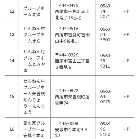
〒444-0495
0563-
グループホ
12
74-
HP
西尾市一色町赤羽
ーム高須
2071
北荒子18番地
せんねん村
〒444-0516
0563-
13
34-
HP
グループホ
西尾市吉良町吉田
5900
ームきら
山中6番地1
せんねん村
〒444-0326
0563-
グループホ
14
58-
HP
西尾市富山二丁目
ームとみや
9311
２番地８
ま
せんねん村
グループホ
〒445-0872
0563-
ーム矢曽根
15
64-
HP
西尾市矢曽根町蓮
せんりょ
0075
雲寺74
う・まんり
ょう
愛の家グル
〒446-0008
0566-
16
96-
HP
ープホーム
安城市今本町4-5-
2180
13
安城今本町