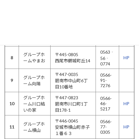
〒447-0886
0566-
グループホ
6
95-
HP
碧南市源氏2丁目
ームたなお
2323
31番地
〒447-0083
0566-
グループホ
7
48-
HP
碧南市油渕町3丁
ームみどり
7111
目50番地
0563‐
グループホ
〒445-0805
8
HP
56‐
ームやまお
西尾市鶴城町丘14
0774
〒447-0035
0566-
グループホ
9
91-
碧南市中山町6丁
ーム向陽
7276
目10番地
グループホ
〒447-0823
0566-
10
46-
HP
ーム川口結
碧南市川口町1丁
5217
いの家
目178-1
〒446-0045
0566-
グループホ
11
77-
HP
安城市横山町赤子
ーム横山
0305
１番６３