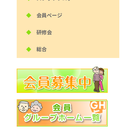
◆
会員ページ
◆
研修会
◆
総合