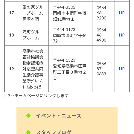
愛の家グル
〒444-3505
0564-
17
66-
HP
ープホーム
岡崎市本宿町字後
9200
岡崎本宿
畑11番地１
〒444-3173
0564-
滝町グルー
18
46-
HP
岡崎市滝町字十楽
プホーム
4900
72
高浜市社会
福祉協議会
〒444-1323
指定認知症
0566-
愛知県高浜市田戸
19
87-
HP
対応型共同
町三丁目８番地２
0633
生活介護事
１
業所ｸﾞﾙｰﾌﾟ
ﾎｰﾑあっぽ
HP‥ホームページにリンクします
◆
イベント・ニュース
◆
スタッフブログ