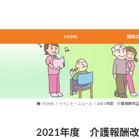
コ
ナ
ン
ビ
テ
ゲ
ン
ー
ツ
シ
HOME
施設
へ
ョ
ス
ン
キ
に
ッ
移
プ
動
HOME
イベント・ニュース
2021年度 介護報酬
2021年度 介護報酬