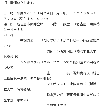
通り開催いたします。
日 時：平成２６年１１月２４日（月・祝） １３：３０～１
７：００（受付１３：００～）
場 所：名古屋市医師会館 ６階 講堂 （名古屋市東区葵
１－４－３８）
内 容：
基調講演 『知っていますか？レビー小体型認知症
について』
講師：小阪憲司氏（横浜市立大学
名誉教授）
シンポジウム『グループホームでの認知症ケア実践に
ついて』
座 長：鵜飼克行氏（総合
上飯田第一病院 老年精神部長）
シンポジスト：小阪憲司氏（横浜市
立大学 名誉教授）
松永真史氏（藤田保健衛生大学病院
医学部 精神科）
鬼頭恵津子氏