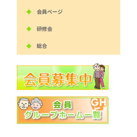
◆
会員ページ
◆
研修会
◆
総合