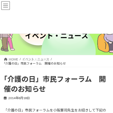
コ
ナ
ン
ビ
テ
ゲ
ン
ー
ツ
シ
へ
ョ
ス
ン
イベント・ニュース
キ
に
ッ
移
プ
動
HOME
イベント・ニュース
｢介護の日」市民フォーラム 開催のお知らせ
｢介護の日」市民フォーラム 開
催のお知らせ
2014年8月18日
「介護の日」市民フォーラムを小阪憲司先生をお招きして下記の