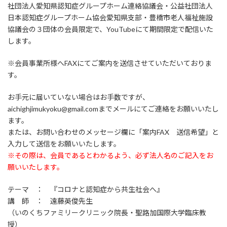
社団法人愛知県認知症グループホーム連絡協議会・公益社団法人
日本認知症グループホーム協会愛知県支部・豊橋市老人福祉施設
協議会の３団体の会員限定で、YouTubeにて期間限定で配信いた
します。
※会員事業所様へFAXにてご案内を送信させていただいておりま
す。
お手元に届いていない場合はお手数ですが、
aichighjimukyoku@gmail.comまでメールにてご連絡をお願いいたし
ます。
または、お問い合わせのメッセージ欄に「案内FAX 送信希望」と
入力して送信をお願いいたします。
※その際は、会員であるとわかるよう、必ず法人名のご記入をお
願いいたします。
テーマ ： 『コロナと認知症から共生社会へ』
講 師 ： 遠藤英俊先生
（いのくちファミリークリニック院長・聖路加国際大学臨床教
授）