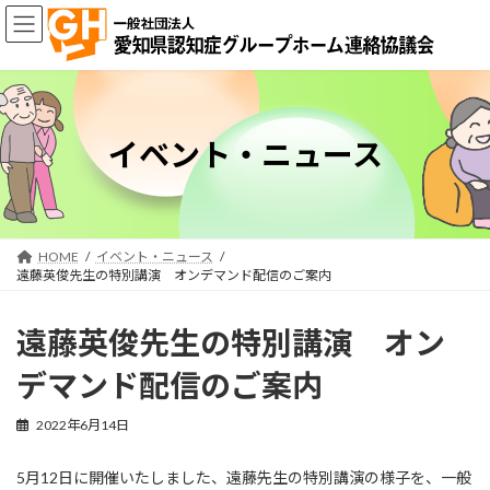
コ
ナ
ン
ビ
テ
ゲ
ン
ー
ツ
シ
へ
ョ
ス
ン
イベント・ニュース
キ
に
ッ
移
プ
動
HOME
イベント・ニュース
遠藤英俊先生の特別講演 オンデマンド配信のご案内
遠藤英俊先生の特別講演 オン
デマンド配信のご案内
2022年6月14日
5月12日に開催いたしました、遠藤先生の特別講演の様子を、一般