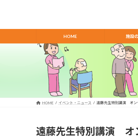
コ
ナ
ン
ビ
テ
ゲ
ン
ー
ツ
シ
HOME
施設
へ
ョ
ス
ン
キ
に
ッ
移
プ
動
HOME
イベント・ニュース
遠藤先生特別講演 オン
遠藤先生特別講演 オ