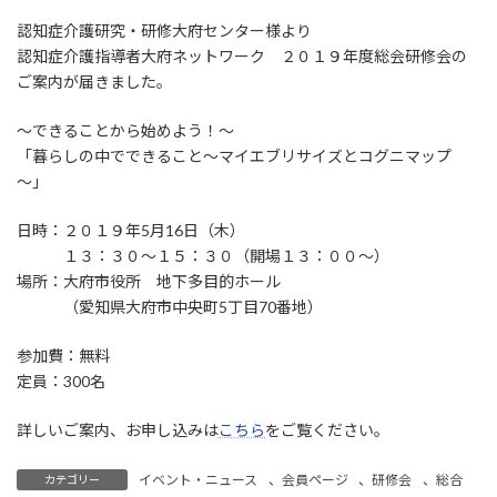
認知症介護研究・研修大府センター様より
認知症介護指導者大府ネットワーク ２０１９年度総会研修会の
ご案内が届きました。
～できることから始めよう！～
「暮らしの中でできること～マイエブリサイズとコグニマップ
～」
日時：２０１９年5月16日（木）
１３：３０～１５：３０（開場１３：００～）
場所：大府市役所 地下多目的ホール
（愛知県大府市中央町5丁目70番地）
参加費：無料
定員：300名
詳しいご案内、お申し込みは
こちら
をご覧ください。
イベント・ニュース
、
会員ページ
、
研修会
、
総合
カテゴリー