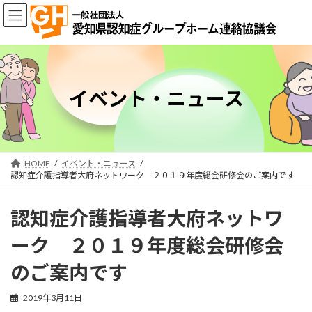
コ
ナ
ン
ビ
テ
ゲ
ン
ー
ツ
シ
へ
ョ
ス
ン
イベント・ニュース
キ
に
ッ
移
プ
動
HOME
イベント・ニュース
認知症介護指導者大府ネットワーク ２０１９年度総会研修会のご案内です
認知症介護指導者大府ネットワ
ーク ２０１９年度総会研修会
のご案内です
2019年3月11日