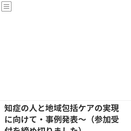
コ
ナ
ン
ビ
テ
ゲ
ン
ー
ツ
シ
へ
ョ
ス
ン
イベント・ニュース
キ
に
ッ
移
プ
動
HOME
イベント・ニュース
認知症ケアと地域との共生～認知症の人と地域包括ケアの実現に向けて・事
例発表～（参加受付を締め切りました）
認知症ケアと地域との共生～認
知症の人と地域包括ケアの実現
に向けて・事例発表～（参加受
付を締め切りました）