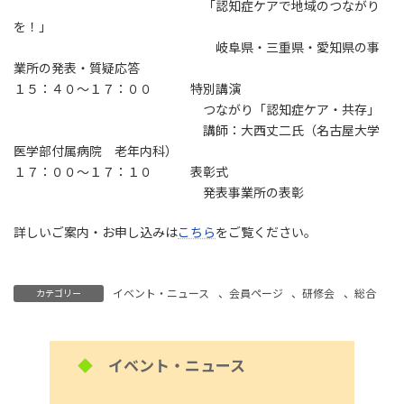
「認知症ケアで地域のつながり
を！」
岐阜県・三重県・愛知県の事
業所の発表・質疑応答
１５：４０～１７：００ 特別講演
つながり「認知症ケア・共存」
講師：大西丈二氏（名古屋大学
医学部付属病院 老年内科）
１７：００～１７：１０ 表彰式
発表事業所の表彰
詳しいご案内・お申し込みは
こちら
をご覧ください。
イベント・ニュース
、
会員ページ
、
研修会
、
総合
カテゴリー
◆
イベント・ニュース