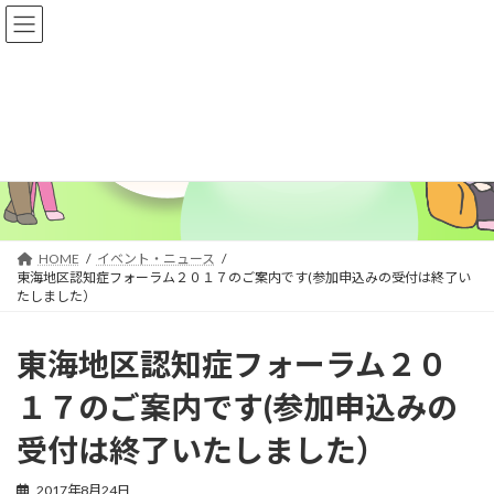
コ
ナ
ン
ビ
テ
ゲ
ン
ー
ツ
シ
へ
ョ
ス
ン
イベント・ニュース
キ
に
ッ
移
プ
動
HOME
イベント・ニュース
東海地区認知症フォーラム２０１７のご案内です(参加申込みの受付は終了い
たしました）
東海地区認知症フォーラム２０
１７のご案内です(参加申込みの
受付は終了いたしました）
2017年8月24日