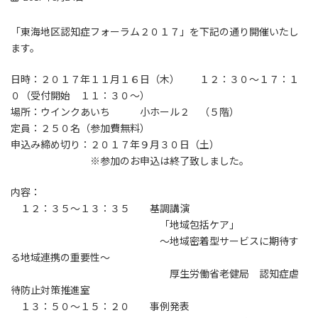
「東海地区認知症フォーラム２０１７」を下記の通り開催いたし
ます。
日時：２０１７年１１月１６日（木） １２：３０～１７：１
０（受付開始 １１：３０～）
場所：ウインクあいち 小ホール２ （５階）
定員：２５０名（参加費無料）
申込み締め切り：２０１７年９月３０日（土）
※参加のお申込は終了致しました。
内容：
１２：３５～１３：３５ 基調講演
「地域包括ケア」
～地域密着型サービスに期待す
る地域連携の重要性～
厚生労働省老健局 認知症虐
待防止対策推進室
１３：５０～１５：２０ 事例発表