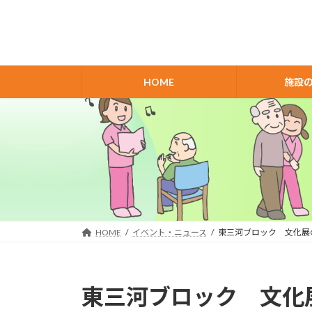
コ
ナ
ン
ビ
テ
ゲ
ン
ー
ツ
シ
HOME
施設
へ
ョ
ス
ン
キ
に
ッ
移
プ
動
HOME
イベント・ニュース
東三河ブロック 文化展
東三河ブロック 文化