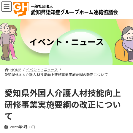
コ
ナ
ン
ビ
テ
ゲ
ン
ー
ツ
シ
へ
ョ
ス
ン
イベント・ニュース
キ
に
ッ
移
プ
動
HOME
イベント・ニュース
愛知県外国人介護人材技能向上研修事業実施要綱の改正について
愛知県外国人介護人材技能向上
研修事業実施要綱の改正につい
て
2022年5月30日