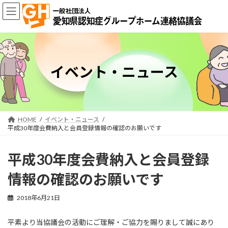
コ
ナ
ン
ビ
テ
ゲ
ン
ー
ツ
シ
へ
ョ
ス
ン
イベント・ニュース
キ
に
ッ
移
プ
動
HOME
イベント・ニュース
平成30年度会費納入と会員登録情報の確認のお願いです
平成30年度会費納入と会員登録
情報の確認のお願いです
2018年6月21日
平素より当協議会の活動にご理解・ご協力を賜りまして誠にあり