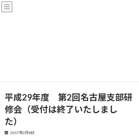
コ
ナ
ン
ビ
テ
ゲ
ン
ー
ツ
シ
へ
ョ
ス
ン
イベント・ニュース
キ
に
ッ
移
プ
動
HOME
イベント・ニュース
平成29年度 第2回名古屋支部研修会（受付は終了いたしました）
平成29年度 第2回名古屋支部研
修会（受付は終了いたしまし
た）
2017年2月8日