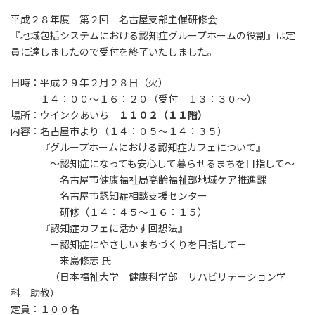
平成２８年度 第２回 名古屋支部主催研修会
『地域包括システムにおける認知症グループホームの役割』は定
員に達しましたので受付を終了いたしました。
日時：平成２９年２月２８日（火）
１４：００～１６：２０（受付 １３：３０～）
場所：ウインクあいち
１１０２（１１階）
内容：名古屋市より（１４：０５～１４：３５）
『グループホームにおける認知症カフェについて』
～認知症になっても安心して暮らせるまちを目指して～
名古屋市健康福祉局高齢福祉部地域ケア推進課
名古屋市認知症相談支援センター
研修（１４：４５～１６：１５）
『認知症カフェに活かす回想法』
－認知症にやさしいまちづくりを目指して－
来島修志 氏
（日本福祉大学 健康科学部 リハビリテーション学
科 助教）
定員：１００名