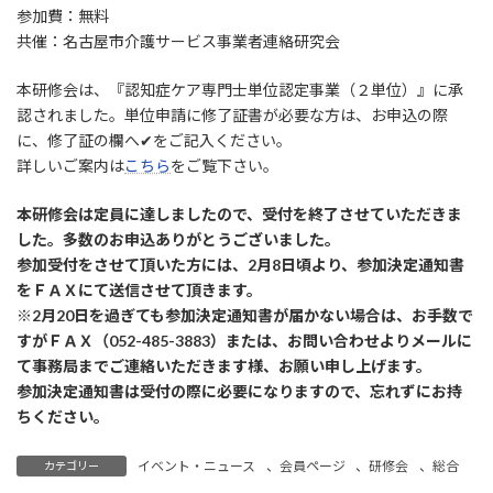
参加費：無料
共催：名古屋市介護サービス事業者連絡研究会
本研修会は、『認知症ケア専門士単位認定事業（２単位）』に承
認されました。単位申請に修了証書が必要な方は、お申込の際
に、修了証の欄へ✔をご記入ください。
詳しいご案内は
こちら
をご覧下さい。
本研修会は定員に達しましたので、受付を終了させていただきま
した。多数のお申込ありがとうございました。
参加受付をさせて頂いた方には、2月8日頃より、参加決定通知書
をＦＡＸにて送信させて頂きます。
※2月20日を過ぎても参加決定通知書が届かない場合は、お手数で
すがＦＡＸ（052-485-3883）または、お問い合わせよりメールに
て事務局までご連絡いただきます様、お願い申し上げます。
参加決定通知書は受付の際に必要になりますので、忘れずにお持
ちください。
イベント・ニュース
、
会員ページ
、
研修会
、
総合
カテゴリー