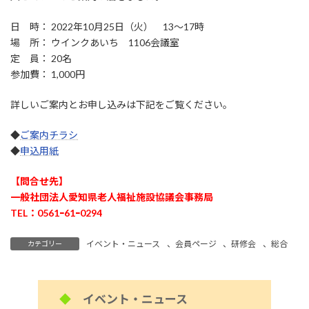
日 時： 2022年10月25日（火） 13～17時
場 所： ウインクあいち 1106会議室
定 員： 20名
参加費： 1,000円
詳しいご案内とお申し込みは下記をご覧ください。
◆
ご案内チラシ
◆
申込用紙
【問合せ先】
一般社団法人愛知県老人福祉施設協議会事務局
TEL：0561ｰ61ｰ0294
イベント・ニュース
、
会員ページ
、
研修会
、
総合
カテゴリー
◆
イベント・ニュース