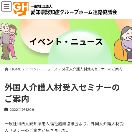
コ
ナ
ン
ビ
テ
ゲ
ン
ー
ツ
シ
へ
ョ
ス
ン
イベント・ニュース
キ
に
ッ
移
プ
動
HOME
イベント・ニュース
外国人介護人材受入セミナーのご案内
外国人介護人材受入セミナーの
ご案内
2022年9月20日
一般社団法人愛知県老人福祉施設協議会より、外国人介護人材受
入セミナーのご案内が届きました。