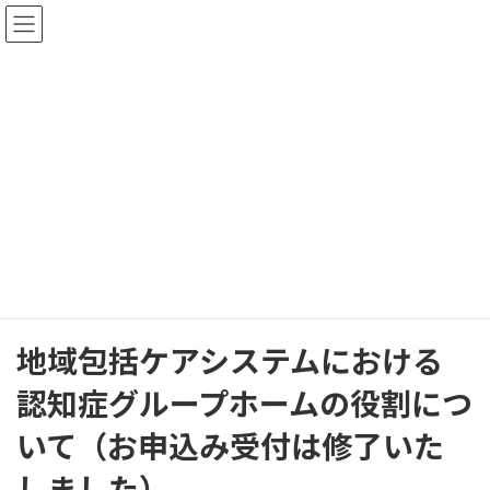
コ
ナ
ン
ビ
テ
ゲ
ン
ー
ツ
シ
へ
ョ
ス
ン
イベント・ニュース
キ
に
ッ
移
プ
動
HOME
イベント・ニュース
地域包括ケアシステムにおける 認知症グループホームの役割について（お
申込み受付は修了いたしました）
地域包括ケアシステムにおける
認知症グループホームの役割につ
いて（お申込み受付は修了いた
しました）