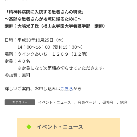
「精神科病院に入院する患者さんの特徴」
～高齢な患者さんが地域に帰るために～
講師：大嶋光子氏（椙山女学園大学看護学部 講師）
日時：平成30年10月25日（木）
14：00～16：00（受付13：30～）
場所：ウインクあいち １２０９（１２階）
定員：４０名
※定員になり次第締め切らせていただきます。
参加費：無料
詳しいご案内、お申し込みは
こちら
から
イベント・ニュース
、
会員ページ
、
研修会
、
総合
カテゴリー
◆
イベント・ニュース