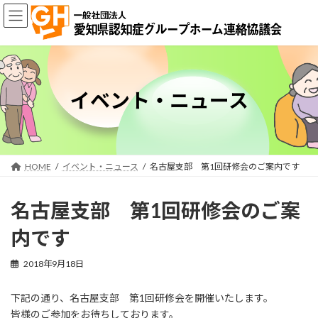
コ
ナ
ン
ビ
テ
ゲ
ン
ー
ツ
シ
へ
ョ
ス
ン
イベント・ニュース
キ
に
ッ
移
プ
動
HOME
イベント・ニュース
名古屋支部 第1回研修会のご案内です
名古屋支部 第1回研修会のご案
内です
2018年9月18日
下記の通り、名古屋支部 第1回研修会を開催いたします。
皆様のご参加をお待ちしております。