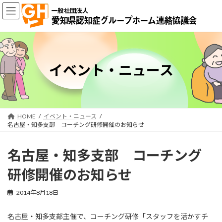
コ
ナ
ン
ビ
テ
ゲ
ン
ー
ツ
シ
へ
ョ
ス
ン
イベント・ニュース
キ
に
ッ
移
プ
動
HOME
イベント・ニュース
名古屋・知多支部 コーチング研修開催のお知らせ
名古屋・知多支部 コーチング
研修開催のお知らせ
2014年8月18日
名古屋・知多支部主催で、コーチング研修「スタッフを活かすチ