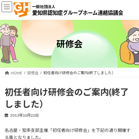
コ
ナ
ン
ビ
テ
ゲ
ン
ー
ツ
シ
へ
ョ
ス
ン
研修会
キ
に
ッ
移
プ
動
HOME
研修会
初任者向け研修会のご案内(終了しました）
初任者向け研修会のご案内(終了
しました）
2013年10月22日
名古屋・知多支部主催「初任者向け研修会」を下記の通り開催す
る事となりました。