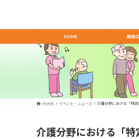
コ
ナ
ン
ビ
テ
ゲ
ン
ー
ツ
シ
HOME
施設
へ
ョ
ス
ン
キ
に
ッ
移
プ
動
HOME
イベント・ニュース
介護分野における「特定
介護分野における「特