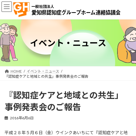
コ
ナ
ン
ビ
テ
ゲ
ン
ー
ツ
シ
へ
ョ
ス
ン
イベント・ニュース
キ
に
ッ
移
プ
動
HOME
イベント・ニュース
『認知症ケアと地域との共生」事例発表会のご報告
『認知症ケアと地域との共生」
事例発表会のご報告
2016年6月6日
平成２８年５月６日（金）ウインクあいちにて『認知症ケアと地