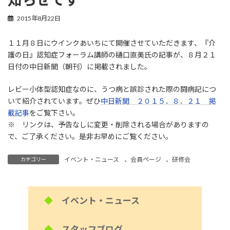
2015年8月22日
１１月８日にウインクあいちにて開催させていただきます、『介
護の日』認知症フォーラム講師の樋口直美氏の記事が、８月２１
日付の中日新聞（朝刊）に掲載されました。
レビー小体型認知症なのに、うつ病と誤診された際の闘病記につ
いて紹介されています。ぜひ
中日新聞 ２０１５．８．２１ 掲
載記事
をご覧下さい。
※ リンクは、予告なしに変更・削除される場合がありますの
で、ご了承ください。是非お早めにご覧ください。
イベント・ニュース
、
会員ページ
、
研修会
カテゴリー
◆
イベント・ニュース
◆
スタッフブログ