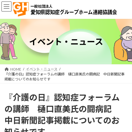
コ
ナ
ン
ビ
テ
ゲ
ン
ー
ツ
シ
へ
ョ
ス
ン
イベント・ニュース
キ
に
ッ
移
プ
動
HOME
イベント・ニュース
『介護の日』認知症フォーラムの講師 樋口直美氏の闘病記 中日新聞記事
掲載についてのお知らせです
『介護の日』認知症フォーラム
の講師 樋口直美氏の闘病記
中日新聞記事掲載についてのお
知らせです